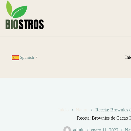
Saltar
al
contenido
Ini
Spanish
▼
Inicio
Nature
Receta: Brownies 
Receta: Brownies de Cacao I
admin
enero 11, 2022
Nat