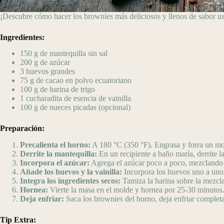
¡Descubre cómo hacer los brownies más deliciosos y llenos de sabor us
Ingredientes:
150 g de mantequilla sin sal
200 g de azúcar
3 huevos grandes
75 g de cacao en polvo ecuatoriano
100 g de harina de trigo
1 cucharadita de esencia de vainilla
100 g de nueces picadas (opcional)
Preparación:
Precalienta el horno:
A 180 °C (350 °F). Engrasa y forra un mol
Derrite la mantequilla:
En un recipiente a baño maría, derrite 
Incorpora el azúcar:
Agrega el azúcar poco a poco, mezclando 
Añade los huevos y la vainilla:
Incorpora los huevos uno a uno, 
Integra los ingredientes secos:
Tamiza la harina sobre la mezcla
Hornea:
Vierte la masa en el molde y hornea por 25-30 minutos
Deja enfriar:
Saca los brownies del horno, deja enfriar complet
Tip Extra: