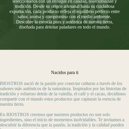
seleccionados con un enfoque en calidad, sostenibilidad y
tradición. Desde su origen artesanal hasta su cuidadosa
exportación, cada producto refleja el equilibrio perfecto entre
sabor, aroma y compromiso con el medio ambiente.
Descubre la esencia pura y auténtica de nuestra tierra,
diseñada para deleitar paladares en todo el mundo.
Nacidos para ti
BIOSTROS nació de la pasión por conectar culturas a través de los
sabores más auténticos de la naturaleza. Inspirados por las historias de
tradición y esfuerzo detrás de la vainilla, el café y el cacao, decidimos
compartir con el mundo estos productos que capturan la esencia de
nuestra tierra.
En BIOSTROS creemos que nuestros productos no son solo
ingredientes, sino el inicio de momentos inolvidables. Te invitamos a
descubrir la diferencia que la pasión, la tradición y la calidad pueden